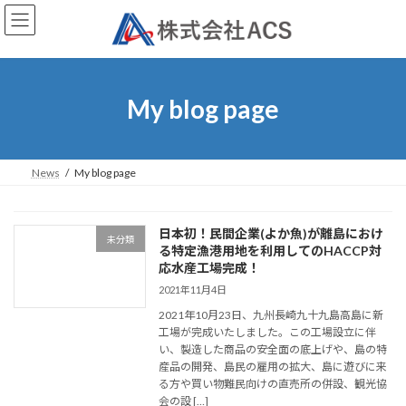
コ
ナ
ン
ビ
テ
ゲ
ン
ー
ツ
シ
へ
ョ
My blog page
ス
ン
キ
に
ッ
移
プ
動
News
My blog page
日本初！民間企業(よか魚)が離島におけ
未分類
る特定漁港用地を利用してのHACCP対
応水産工場完成！
2021年11月4日
2021年10月23日、九州長崎九十九島高島に新
工場が完成いたしました。この工場設立に伴
い、製造した商品の安全面の底上げや、島の特
産品の開発、島民の雇用の拡大、島に遊びに来
る方や買い物難民向けの直売所の併設、観光協
会の設 […]